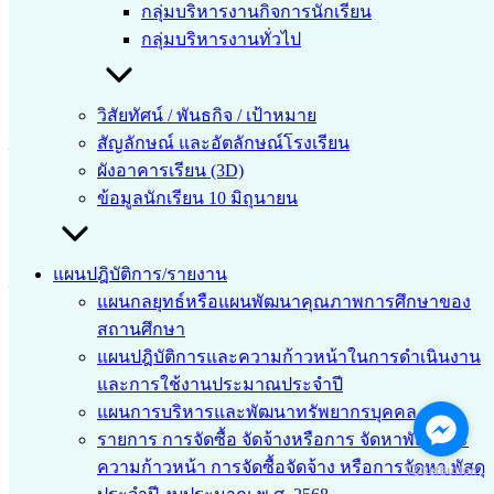
กลุ่มบริหารงานกิจการนักเรียน
กลุ่มบริหารงานทั่วไป
แบบฝึกทักษะ วิชาการบัญชีตั๋วเงิน
วิสัยทัศน์ / พันธกิจ / เป้าหมาย
เวลาในการเข้าเรียนผ่าน Google meeting
สัญลักษณ์ และอัตลักษณ์โรงเรียน
วิชาการบัญชีตั๋วเงิน ปวช.3/1
ผังอาคารเรียน (3D)
วันศุกร์ที่ 9 ม.ค. 2569 เวลา 13.00-14.00 น.
ข้อมูลนักเรียน 10 มิถุนายน
เวลาในการเข้าเรียนผ่าน Google meeting
แผนปฎิบัติการ/รายงาน
วิชาการบัญชีอุตสาหกรรม ปวช.2/1
แผนกลยุทธ์หรือแผนพัฒนาคุณภาพการศึกษาของ
วันศุกร์ที่ 9 ม.ค. 2569 เวลา 14.00-15.00 น.
สถานศึกษา
แผนปฎิบัติการและความก้าวหน้าในการดำเนินงาน
และการใช้งานประมาณประจำปี
แผนการบริหารและพัฒนาทรัพยากรบุคคล
©2026 taprayaschool.ac.th. All rights reserved.
รายการ การจัดซื้อ จัดจ้างหรือการ จัดหาพัสดุและ
ความก้าวหน้า การจัดซื้อจัดจ้าง หรือการจัดหา พัสดุ